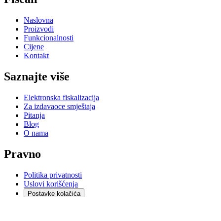
Naslovna
Proizvodi
Funkcionalnosti
Cijene
Kontakt
Saznajte više
Elektronska fiskalizacija
Za izdavaoce smještaja
Pitanja
Blog
O nama
Pravno
Politika privatnosti
Uslovi korišćenja
Postavke kolačića
Društvene mreže