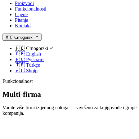
Proizvodi
Funkcionalnosti
Cijene
Pitanja
Kontakt
🇲🇪
Crnogorski
🇲🇪
Crnogorski
🇬🇧
English
🇷🇺
Русский
🇹🇷
Türkçe
🇦🇱
Shqip
Funkcionalnost
Multi-firma
Vodite više firmi iz jednog naloga — savršeno za knjigovođe i grupe
kompanija.