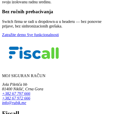
svoju izolovanu radnu sredinu.
Bez ručnih prebacivanja
Switch firma se radi u dropdown-u u headeru — bez ponovne
prijave, bez sinhronizacionih grešaka.
Zatražite demo
Sve funkcionalnosti
MOJ SIGURAN RAČUN
Jola Piletića bb
81400 Nikšić, Crna Gora
+382 67 797 666
+382 67 972 666
info@rubik.me
Fiscall