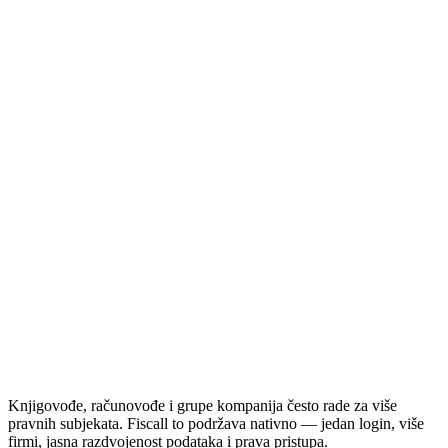
Knjigovođe, računovođe i grupe kompanija često rade za više
pravnih subjekata. Fiscall to podržava nativno — jedan login, više
firmi, jasna razdvojenost podataka i prava pristupa.