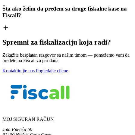
Šta ako želim da pređem sa druge fiskalne kase na
Fiscall?
Spremni za fiskalizaciju koja radi?
Zakažite besplatan razgovor sa našim timom — pomažemo vam da
pređete na Fiscall za par dana.
Kontaktirajte nas
Pogledajte cijene
MOJ SIGURAN RAČUN
Jola Piletića bb
81400 Nikšić, Crna Gora