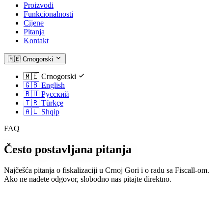
Proizvodi
Funkcionalnosti
Cijene
Pitanja
Kontakt
🇲🇪
Crnogorski
🇲🇪
Crnogorski
🇬🇧
English
🇷🇺
Русский
🇹🇷
Türkçe
🇦🇱
Shqip
FAQ
Često postavljana pitanja
Najčešća pitanja o fiskalizaciji u Crnoj Gori i o radu sa Fiscall-om.
Ako ne nađete odgovor, slobodno nas pitajte direktno.