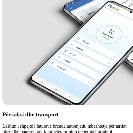
Për taksi dhe transport
Lëshim i shpejtë i faturave brenda automjetit, mbështetje për tarifat
fikse dhe pagesën për kilometër, printim nëpërmjet printerit