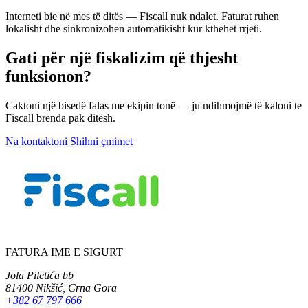
Interneti bie në mes të ditës — Fiscall nuk ndalet. Faturat ruhen
lokalisht dhe sinkronizohen automatikisht kur kthehet rrjeti.
Gati për një fiskalizim që thjesht
funksionon?
Caktoni një bisedë falas me ekipin tonë — ju ndihmojmë të kaloni te
Fiscall brenda pak ditësh.
Na kontaktoni
Shihni çmimet
FATURA IME E SIGURT
Jola Piletića bb
81400 Nikšić, Crna Gora
+382 67 797 666