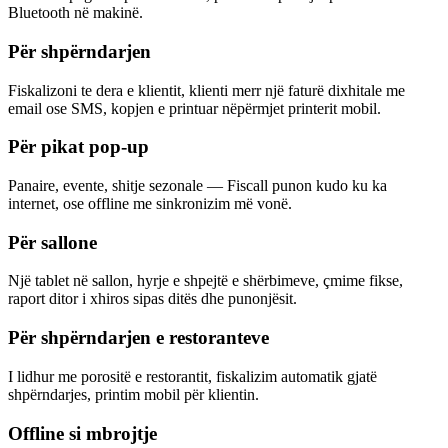
Bluetooth në makinë.
Për shpërndarjen
Fiskalizoni te dera e klientit, klienti merr një faturë dixhitale me
email ose SMS, kopjen e printuar nëpërmjet printerit mobil.
Për pikat pop-up
Panaire, evente, shitje sezonale — Fiscall punon kudo ku ka
internet, ose offline me sinkronizim më vonë.
Për sallone
Një tablet në sallon, hyrje e shpejtë e shërbimeve, çmime fikse,
raport ditor i xhiros sipas ditës dhe punonjësit.
Për shpërndarjen e restoranteve
I lidhur me porositë e restorantit, fiskalizim automatik gjatë
shpërndarjes, printim mobil për klientin.
Offline si mbrojtje