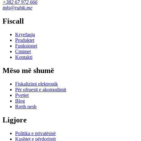
+382 67 972 666
info@rubik.me
Fiscall
Kryefaqja
Produktet
Funksionet
Çmimet
Kontakti
Mëso më shumë
Fiskalizimi elektronik
Për ofruesit e akomodimit
Pyetjet
Blog
Rreth nesh
Ligjore
Politika e privatësisë
Kushtet e përdorimit