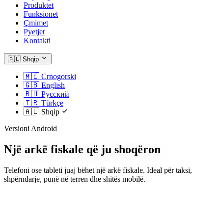
Produktet
Funksionet
Çmimet
Pyetjet
Kontakti
🇦🇱
Shqip
🇲🇪
Crnogorski
🇬🇧
English
🇷🇺
Русский
🇹🇷
Türkçe
🇦🇱
Shqip
Versioni Android
Një arkë fiskale që ju shoqëron
Telefoni ose tableti juaj bëhet një arkë fiskale. Ideal për taksi,
shpërndarje, punë në terren dhe shitës mobilë.