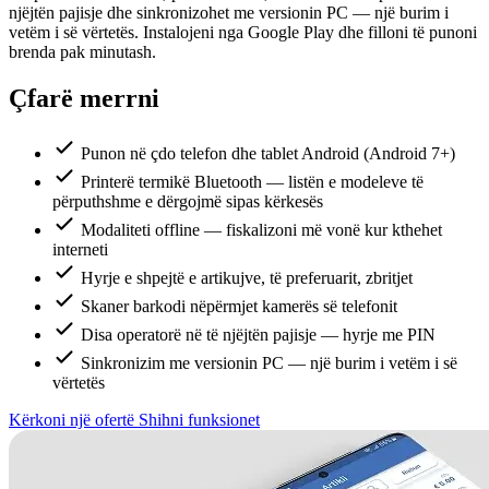
njëjtën pajisje dhe sinkronizohet me versionin PC — një burim i
vetëm i së vërtetës. Instalojeni nga Google Play dhe filloni të punoni
brenda pak minutash.
Çfarë merrni
Punon në çdo telefon dhe tablet Android (Android 7+)
Printerë termikë Bluetooth — listën e modeleve të
përputhshme e dërgojmë sipas kërkesës
Modaliteti offline — fiskalizoni më vonë kur kthehet
interneti
Hyrje e shpejtë e artikujve, të preferuarit, zbritjet
Skaner barkodi nëpërmjet kamerës së telefonit
Disa operatorë në të njëjtën pajisje — hyrje me PIN
Sinkronizim me versionin PC — një burim i vetëm i së
vërtetës
Kërkoni një ofertë
Shihni funksionet