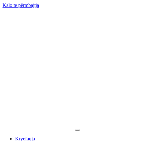
Kalo te përmbajtja
Kryefaqja