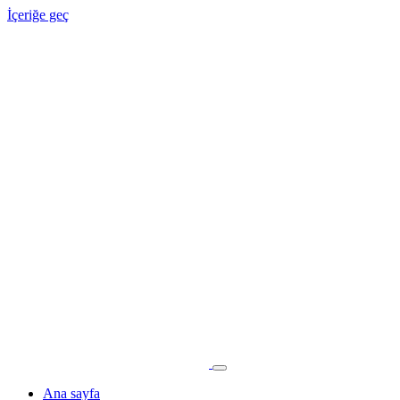
İçeriğe geç
Ana sayfa