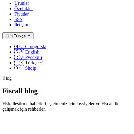
Ürünler
Özellikler
Fiyatlar
SSS
İletişim
🇹🇷
Türkçe
🇲🇪
Crnogorski
🇬🇧
English
🇷🇺
Русский
🇹🇷
Türkçe
🇦🇱
Shqip
Blog
Fiscall blog
Fiskalleştirme haberleri, işletmeniz için tavsiyeler ve Fiscall ile
çalışmak için rehberler.