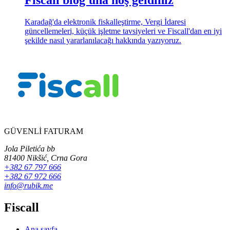
Karadağ'da elektronik fiskalleştirme, Vergi İdaresi
güncellemeleri, küçük işletme tavsiyeleri ve Fiscall'dan en iyi
şekilde nasıl yararlanılacağı hakkında yazıyoruz.
GÜVENLİ FATURAM
Jola Piletića bb
81400 Nikšić, Crna Gora
+382 67 797 666
+382 67 972 666
info@rubik.me
Fiscall
Ana sayfa