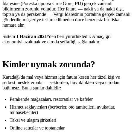
İdaresine (Poreska uprava Crne Gore,
PU
) gerçek zamanlı
bildirmenin zorunlu yoludur. Her fatura — nakit ya da nakit dışı,
toptan ya da perakende — Vergi İdaresinin portalına gerçek zamanlı
gönderilir, müşteriye teslim edilmeden önce benzersiz bir fiskal
numara alır.
Sistem
1 Haziran 2021
\'den beri yürürlüktedir. Amaç, gri
ekonomiyi azaltmak ve ciroda şeffaflığı sağlamaktır.
Kimler uymak zorunda?
Karadağ\'da mal veya hizmet için fatura kesen her tüzel kişi ve
serbest meslek erbabı — sektörden, büyüklükten veya cirodan
bağımsız. Buna şunlar dahildir:
Perakende mağazaları, restoranlar ve kafeler
Hizmet sağlayıcıları (berberler, oto tamircileri, avukatlar,
muhasebeciler)
Taksi ve ulaşım şirketleri
Online satıcılar ve toptancılar