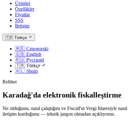
Ürünler
Özellikler
Fiyatlar
SSS
İletişim
🇹🇷
Türkçe
🇲🇪
Crnogorski
🇬🇧
English
🇷🇺
Русский
🇹🇷
Türkçe
🇦🇱
Shqip
Rehber
Karadağ'da elektronik fiskalleştirme
Ne olduğunu, nasıl çalıştığını ve Fiscall'ın Vergi İdaresiyle nasıl
iletişim kurduğunu — teknik jargon olmadan açıklıyoruz.