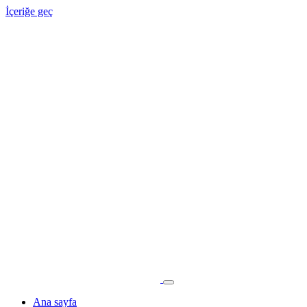
İçeriğe geç
Ana sayfa