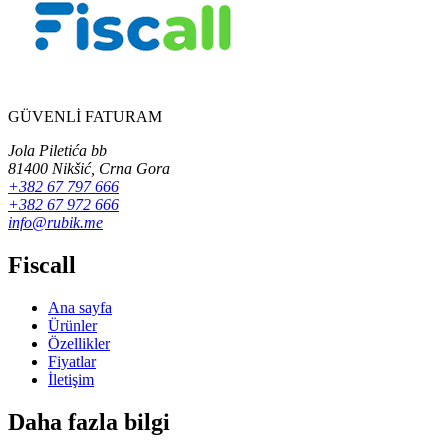
GÜVENLİ FATURAM
Jola Piletića bb
81400 Nikšić, Crna Gora
+382 67 797 666
+382 67 972 666
info@rubik.me
Fiscall
Ana sayfa
Ürünler
Özellikler
Fiyatlar
İletişim
Daha fazla bilgi