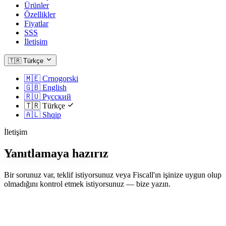
Ürünler
Özellikler
Fiyatlar
SSS
İletişim
🇹🇷
Türkçe
🇲🇪
Crnogorski
🇬🇧
English
🇷🇺
Русский
🇹🇷
Türkçe
🇦🇱
Shqip
İletişim
Yanıtlamaya hazırız
Bir sorunuz var, teklif istiyorsunuz veya Fiscall'ın işinize uygun olup
olmadığını kontrol etmek istiyorsunuz — bize yazın.